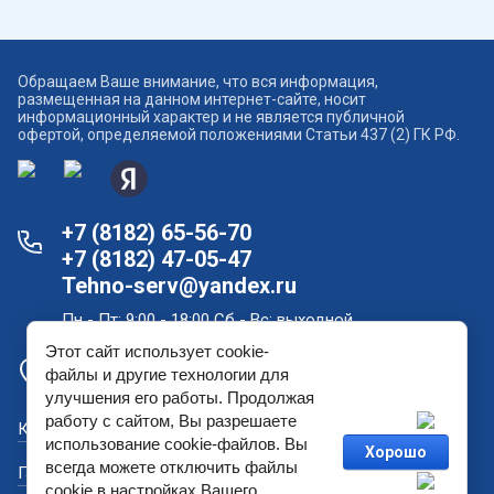
Обращаем Ваше внимание, что вся информация,
размещенная на данном интернет-сайте, носит
информационный характер и не является публичной
офертой, определяемой положениями Статьи 437 (2) ГК РФ.
+7 (8182) 65-56-70
+7 (8182) 47-05-47
Tehno-serv@yandex.ru
Пн - Пт: 9:00 - 18:00 Сб - Вс: выходной
Этот сайт использует cookie-
Офис продаж и склад в Архангельске: проспект
файлы и другие технологии для
Новгородский, дом 181
улучшения его работы. Продолжая
работу с сайтом, Вы разрешаете
Как купить?
использование cookie-файлов. Вы
Хорошо
всегда можете отключить файлы
Гарантийный ремонт
cookie в настройках Вашего