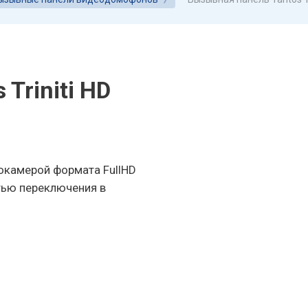
Triniti HD
окамерой формата FullHD
тью переключения в