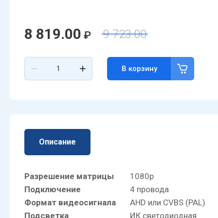
8 819.00
9 723.00
₽
В корзину
Описание
Разрешение матрицы
1080p
Подключение
4 провода
Формат видеосигнала
AHD или CVBS (PAL)
Подсветка
ИК светодиодная