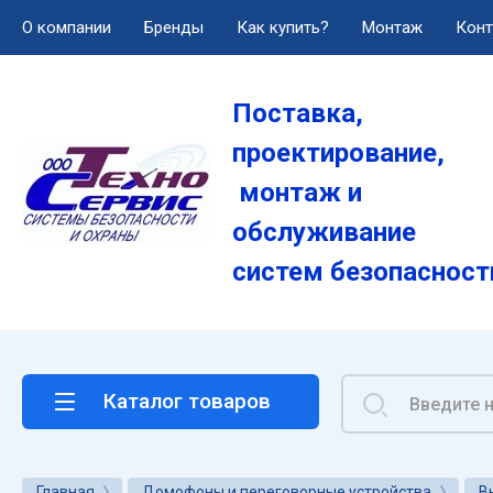
О компании
Бренды
Как купить?
Монтаж
Конт
О компании
Поставка,
Услуги
проектирование,
Лицензии
монтаж и
обслуживание
Реквизиты
систем безопасност
Вакансии
Каталог товаров
Главная
Домофоны и переговорные устройства
В