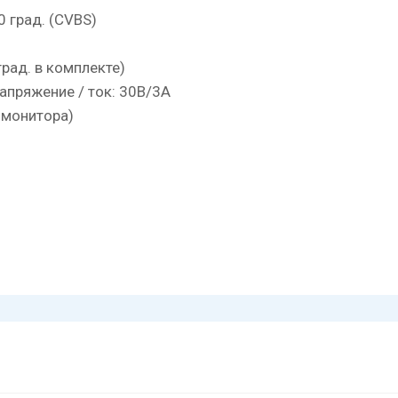
0 град. (CVBS)
град. в комплекте)
апряжение / ток: 30В/3А
 монитора)