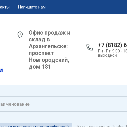
акты
Напишите нам
Офис продаж и
склад в
+7 (8182) 
Архангельске:
Пн - Пт: 9:00 - 1
проспект
выходной
Новгородский,
дом 181
и
Вызывная панель Tantos Tr
ызывные панели видеодомофонов