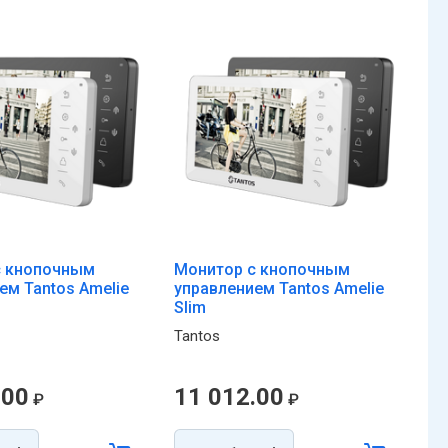
с кнопочным
Монитор с кнопочным
М
ем Tantos Amelie
управлением Tantos Amelie
Ta
Slim
Ta
Tantos
.00
11 012.00
2
₽
₽