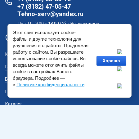
+7 (8182) 47-05-47
Tehno-serv@yandex.ru
Пн - Пт: 9:00 - 18:00 Сб - Вс: выходной
Этот сайт использует cookie-
Офис продаж и склад в Архангельске: проспект
файлы и другие технологии для
Новгородский, дом 181
улучшения его работы. Продолжая
работу с сайтом, Вы разрешаете
Как купить?
использование cookie-файлов. Вы
Хорошо
всегда можете отключить файлы
Гарантийный ремонт
cookie в настройках Вашего
браузера. Подробнее —
Бренды
в
Политике конфиденциальности
.
Политика конфиденциальности
Каталог