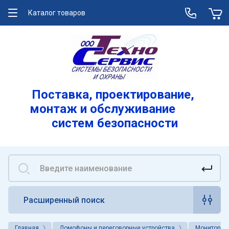
Каталог товаров
О компании
Услуги
Лицензии
Поставка, проектирование,
монтаж и обслуживание
Реквизиты
систем безопасности
Вакансии
Расширенный поиск
Главная
Домофоны и переговорные устройства
Мониторы 