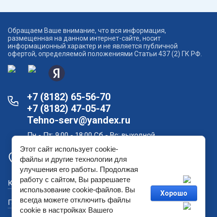
Обращаем Ваше внимание, что вся информация,
размещенная на данном интернет-сайте, носит
информационный характер и не является публичной
офертой, определяемой положениями Статьи 437 (2) ГК РФ.
+7 (8182) 65-56-70
+7 (8182) 47-05-47
Tehno-serv@yandex.ru
Пн - Пт: 9:00 - 18:00 Сб - Вс: выходной
Этот сайт использует cookie-
Офис продаж и склад в Архангельске: проспект
файлы и другие технологии для
Новгородский, дом 181
улучшения его работы. Продолжая
работу с сайтом, Вы разрешаете
Как купить?
использование cookie-файлов. Вы
Хорошо
всегда можете отключить файлы
Гарантийный ремонт
cookie в настройках Вашего