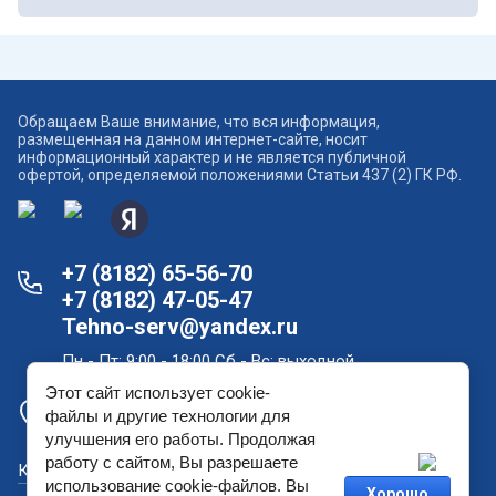
Обращаем Ваше внимание, что вся информация,
размещенная на данном интернет-сайте, носит
информационный характер и не является публичной
офертой, определяемой положениями Статьи 437 (2) ГК РФ.
+7 (8182) 65-56-70
+7 (8182) 47-05-47
Tehno-serv@yandex.ru
Пн - Пт: 9:00 - 18:00 Сб - Вс: выходной
Этот сайт использует cookie-
Офис продаж и склад в Архангельске: проспект
файлы и другие технологии для
Новгородский, дом 181
улучшения его работы. Продолжая
работу с сайтом, Вы разрешаете
Как купить?
использование cookie-файлов. Вы
Хорошо