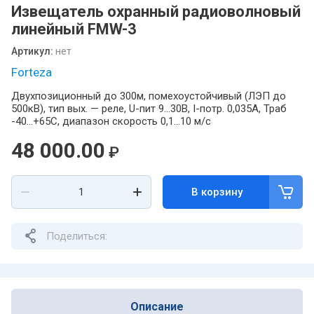
Извещатель охранный радиоволновый
линейный FMW-3
Артикул:
нет
Forteza
Двухпозиционный до 300м, помехоустойчивый (ЛЭП до
500кВ), тип вых. — реле, U-пит 9...30В, I-потр. 0,035А, Траб
-40...+65С, диапазон скорость 0,1…10 м/с
48 000.00
₽
В корзину
Поделиться:
Описание