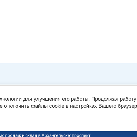
 (8182) 65-56-70
Как купит
ехнологии для улучшения его работы. Продолжая работу
 (8182) 47-05-47
те отключить файлы cookie в настройках Вашего браузе
Бренды
hno-serv@yandex.ru
Каталог
- Пт: 9:00 - 18:00 Сб - Вс: выходной
с продаж и склад в Архангельске: проспект