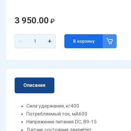
3 950.00
₽
В корзину
Описание
Сила удержания, кг
400
Потребляемый ток, мА
600
Напряжение питания DC, В
9-15
Датчик состояния двери
Нет