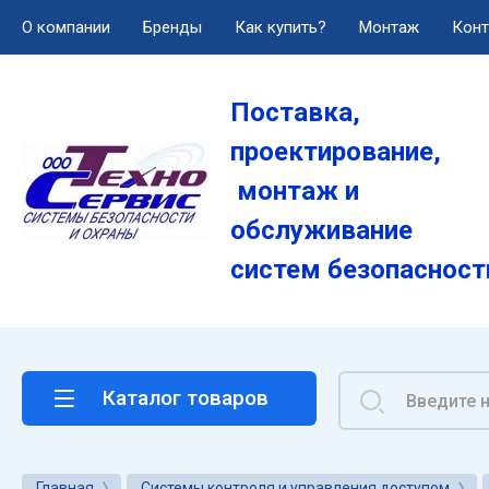
О компании
Бренды
Как купить?
Монтаж
Конт
О компании
Поставка,
Услуги
проектирование,
Лицензии
монтаж и
обслуживание
Реквизиты
систем безопасност
Вакансии
Каталог товаров
Главная
Системы контроля и управления доступом