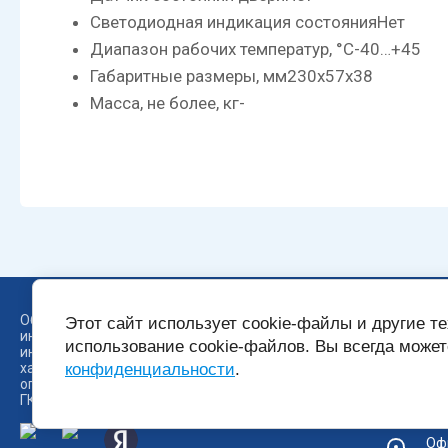
Светодиодная индикация состояния
Нет
Диапазон рабочих температур, °С
-40…+45
Габаритные размеры, мм
230х57х38
Масса, не более, кг
-
Обращаем Ваше внимание, что вся
+7
Этот сайт использует cookie-файлы и другие т
информация, размещенная на данном
+7
использование cookie-файлов. Вы всегда може
интернет-сайте, носит информационный
характер и не является публичной офертой,
конфиденциальности
.
Te
определяемой положениями Статьи 437 (2)
ГК РФ.
Пн 
Офи