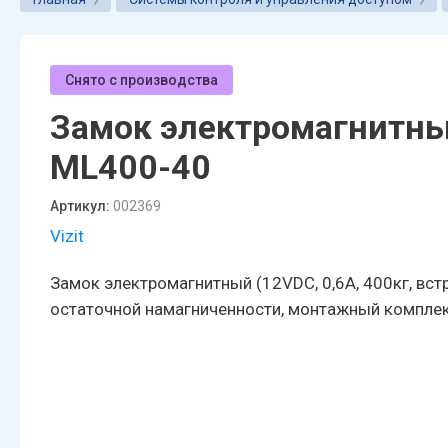
Снято с производства
Замок электромагнитный
ML400-40
Артикул:
002369
Vizit
Замок электромагнитный (12VDC, 0,6А, 400кг, вст
остаточной намагниченности, монтажный комплек