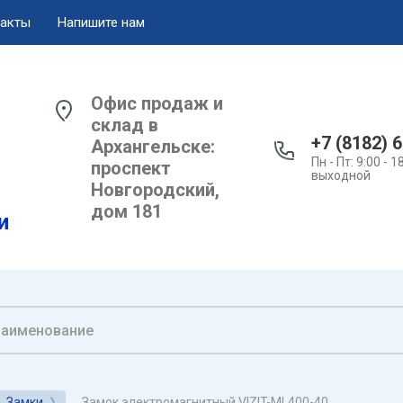
акты
Напишите нам
Офис продаж и
склад в
+7 (8182) 
Архангельске:
Пн - Пт: 9:00 - 1
проспект
выходной
Новгородский,
дом 181
и
Замок электромагнитный VIZIT-ML400-40
Замки